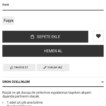
Renk
Fuşya
TAVSIYE ET
YORUM YAZ
ÜRÜN ÖZELLIKLERI
Küçük ve şık duruşu ile yeterince eşyalarınızı taşırken akşam
dışarıda partnerin olacak.
1 adet çıt çıtlı ana bölme