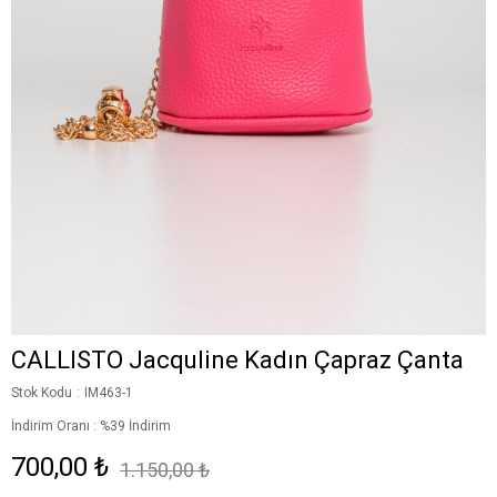
CALLISTO Jacquline Kadın Çapraz Çanta
Stok Kodu
IM463-1
İndirim Oranı
:
%
39
İndirim
700,00 ₺
1.150,00 ₺