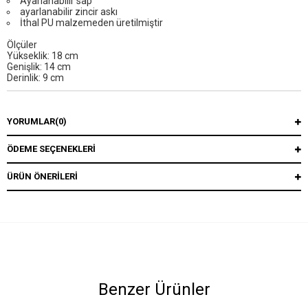
Ayarlanabilir sap
ayarlanabilir zincir askı
İthal PU malzemeden üretilmiştir
Ölçüler
Yükseklik: 18 cm
Genişlik: 14 cm
Derinlik: 9 cm
YORUMLAR
(0)
ÖDEME SEÇENEKLERI
ÜRÜN ÖNERILERI
Benzer Ürünler