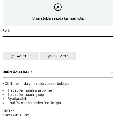
Ürün stoklarımızda kalmamıştır.
Renk
TAVSIYE ET
YORUM YAZ
ÜRÜN ÖZELLIKLERI
EGON stoklarda yerini aldı ve seni bekliyor.
1 adet fermuarlı ana bölme
1 adet fermuarlı iç cep
Ayarlanabilir sap
İthal PU malzemeden üretilmiştir
Ölçüler
Yükseklik: 16 cm