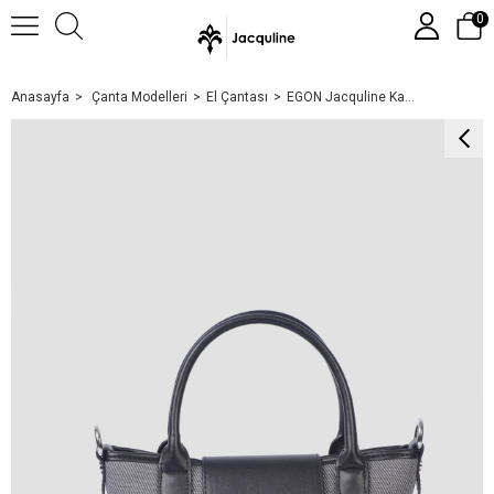
0
Anasayfa
Çanta Modelleri
El Çantası
EGON Jacquline Kadın El Çantası