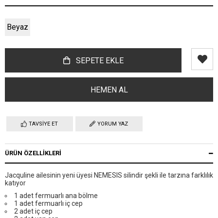
Beyaz
TAVSIYE ET
YORUM YAZ
ÜRÜN ÖZELLIKLERI
Jacquline ailesinin yeni üyesi NEMESIS silindir şekli ile tarzına farklılık
katıyor
1 adet fermuarlı ana bölme
1 adet fermuarlı iç cep
2 adet iç cep