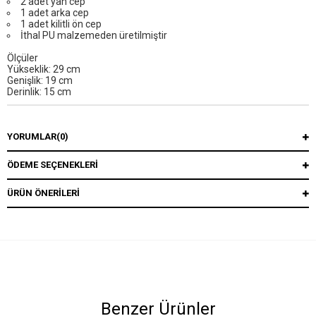
2 adet yan cep
1 adet arka cep
1 adet kilitli ön cep
İthal PU malzemeden üretilmiştir
Ölçüler
Yükseklik: 29 cm
Genişlik: 19 cm
Derinlik: 15 cm
YORUMLAR
(0)
ÖDEME SEÇENEKLERI
ÜRÜN ÖNERILERI
Benzer Ürünler