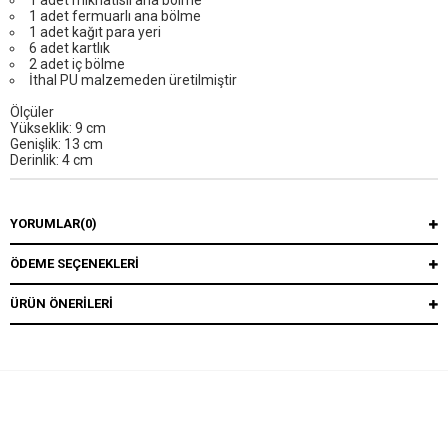
1 adet mıknatıslı ana bölme
1 adet fermuarlı ana bölme
1 adet kağıt para yeri
6 adet kartlık
2 adet iç bölme
İthal PU malzemeden üretilmiştir
Ölçüler
Yükseklik: 9 cm
Genişlik: 13 cm
Derinlik: 4 cm
YORUMLAR
(0)
ÖDEME SEÇENEKLERI
ÜRÜN ÖNERILERI