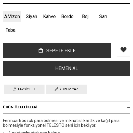
A.Vizon
Siyah
Kahve
Bordo
Bej
Sarı
Taba
TAVSIYE ET
YORUM YAZ
ÜRÜN ÖZELLIKLERI
Fermuarlı bozuk para bölmesi ve mıknatıslı kartlık ve kağıt para
bölmesiyle fonksiyonel TELESTO seni için bekliyor.